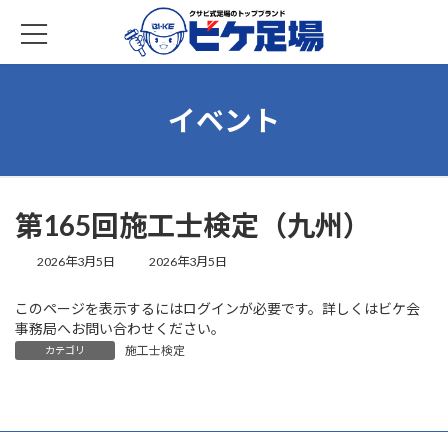
コ
ナ
ン
ビ
テ
ゲ
ン
ー
ツ
シ
へ
ョ
イベント
ス
ン
キ
に
ッ
移
プ
動
第165回施工士検定（九州）
最
2026年3月5日
2026年3月5日
終
更
このページを表示するにはログインが必要です。詳しくはビケ会
新
事務局へお問い合わせください。
日
施工士検定
時
カテゴリ
: