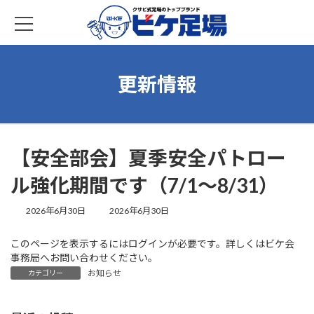
コ
ナ
ン
ビ
テ
ゲ
ン
ー
ツ
シ
へ
ョ
更新情報
ス
ン
キ
に
ッ
移
プ
動
【安全部会】夏季安全パトロー
ル強化期間です（7/1～8/31）
最
2026年6月30日
2026年6月30日
終
更
このページを表示するにはログインが必要です。詳しくはビケ会
新
事務局へお問い合わせください。
日
お知らせ
時
カテゴリー
: