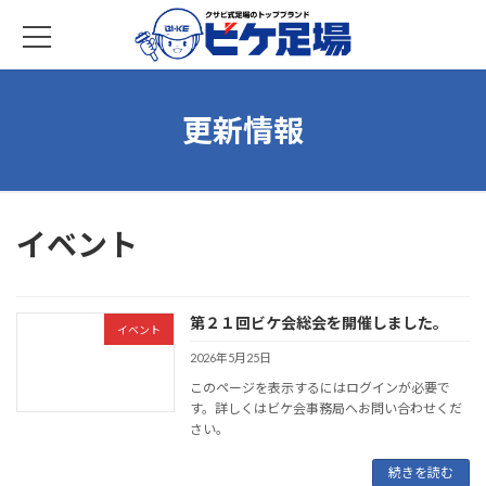
コ
ナ
ン
ビ
テ
ゲ
ン
ー
ツ
シ
へ
ョ
更新情報
ス
ン
キ
に
ッ
移
プ
動
イベント
第２１回ビケ会総会を開催しました。
イベント
2026年5月25日
このページを表示するにはログインが必要で
す。詳しくはビケ会事務局へお問い合わせくだ
さい。
続きを読む